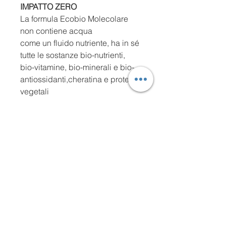
IMPATTO ZERO
La formula Ecobio Molecolare
non contiene acqua
come un fluido nutriente, ha in sé
tutte le sostanze bio-nutrienti,
bio-vitamine, bio-minerali e bio-
antiossidanti,cheratina e proteine
vegetali
di cui i capelli hanno necessità
per essere fantastici.
STIMOLA CUTE E CAPELLI
Migliora la circolazione
sanguigna, rinforza e dona
elasticità
per una crescita più sana dei
capelli e una riduzione della
caduta.
ISPESSIMENTO DEL CAPELLO
Rimpolpa le ciocche più sottili