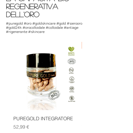
regenerativa
dell'oro
#puregold #oro #goldskincare #gold #sierooro
#gold24k #orocolloidale #colloidale #antiage
#rigenerante #skincare
new formula molecolare
PUREGOLD INTEGRATORE
PUREGOLD EXTRA CU
Preis
Preis
52,99 €
79,99 €