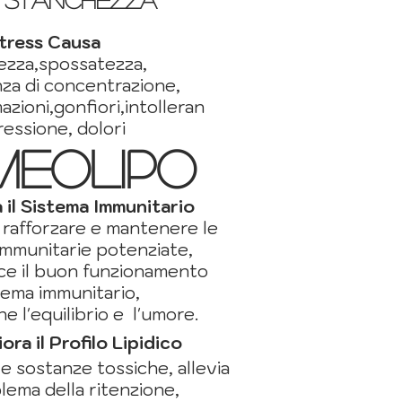
tress Causa
ezza,spossatezza,
za di concentrazione,
azioni,gonfiori,intolleran
essione,
dolori
MEOLIPO
 il Sistema Immunitario
 rafforzare e mantenere le
immunitarie potenziate,
sce il buon funzionamento
tema immunitario,
e l'equilibrio e l'umore.
iora il Profilo Lipidico
le sostanze tossiche, allevia
blema della ritenzione,