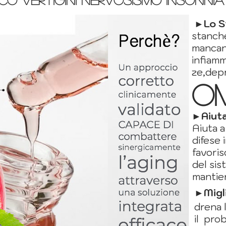
►
Lo S
stanch
mancan
infiamm
ze,
depr
O
►Aiuta
Aiuta a
difese
favori
del sis
mantien
►
Migl
drena 
il pro