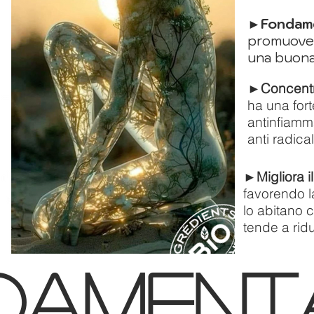
►Fondame
promuove u
una buona
►
Concentra
ha una fort
antinfiamm
anti radical
►
Migliora i
favorendo la
lo abitano c
tende a ridu
dament