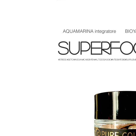
AQUAMARINA integratore
BIOY
superfo
#stress #detox#vegan#cardipatia#altodosaggio#integratore#supplem