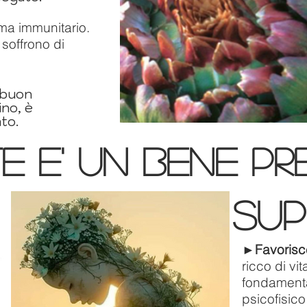
ema immunitario.
soffrono di
 buon
ino, è
ato.
e e' un bene pr
su
►
Favorisc
ricco di vi
fondamenta
psicofisico