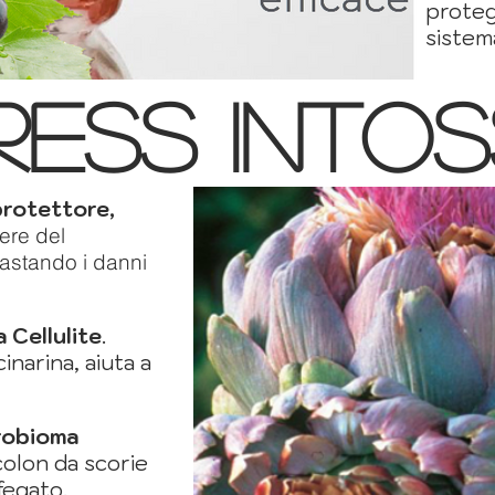
proteg
sistem
ress intos
protettore,
ere del
rastando i danni
 Cellulite
.
inarina, aiuta a
crobioma
 colon da scorie
fegato.