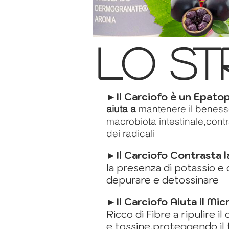
lo st
►Il Carciofo
è un Epato
aiuta a
mantenere il beness
macrobiota intestinale,cont
dei radicali
►Il Carciofo
Contrasta la
la presenza di potassio e c
depurare e detossinare
►Il Carciofo Aiuta il Mi
Ricco di Fibre a ripulire il
e tossine,proteggendo il 