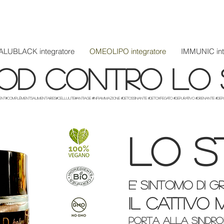
ALUBLACK integratore
OMEOLIPO integratore
IMMUNIC int
od contro lo 
ent#ComplémentsAlimentaires#cellulite#antiage #infiammazione #detossinante #DetoxFegato #Depurativo #Drenante #De
lo s
e' sintomo di 
il cattivo
porta alla sindr