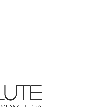
lansicht
lute
a stanchezza