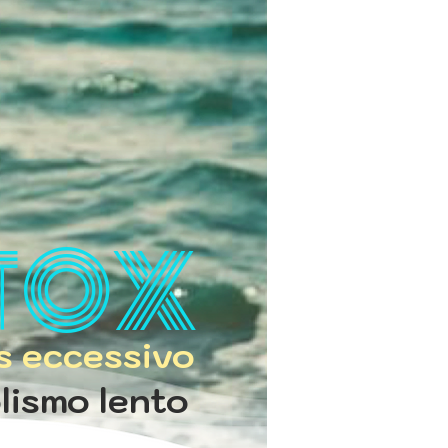
OX ​
ss eccessivo
lismo lento