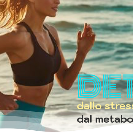
DET
dallo stre
dal metabo