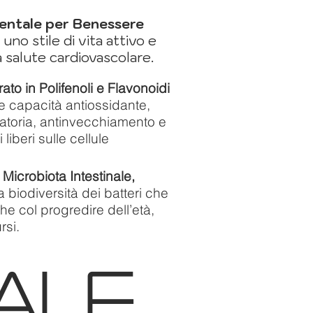
ntale per Benessere
no stile di vita attivo e
 salute cardiovascolare.
to in Polifenoli e Flavonoidi
e capacità antiossidante,
atoria, antinvecchiamento e
i liberi sulle cellule
l Microbiota Intestinale,
 biodiversità dei batteri che
he col progredire dell’età,
rsi.
ale