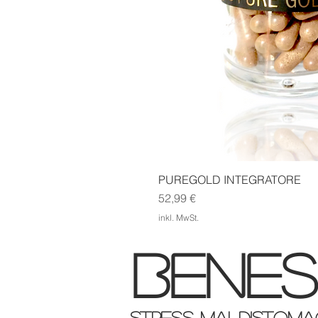
PUREGOLD INTEGRATORE
Schnel
Preis
52,99 €
inkl. MwSt.
benes
stress maldistoma