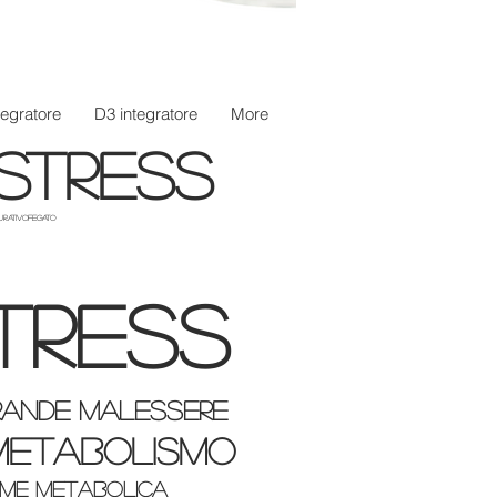
egratore
D3 integratore
More
stress
purativoFegato
tress
grande malessere
 metabolismo
ome metabolica