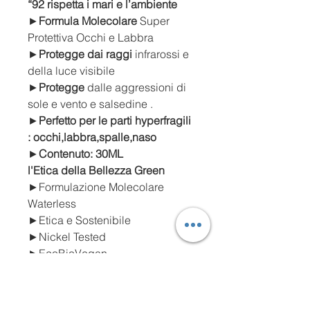
“92 rispetta i mari e l’ambiente
►
Formula Molecolare
Super
Protettiva Occhi e Labbra
►
Protegge dai raggi
infrarossi e
della luce visibile
►
Protegge
dalle aggressioni di
sole e vento e salsedine .
►
Perfetto per le parti hyperfragili
: occhi,labbra,spalle,naso
►
Contenuto: 30ML
l'Etica della Bellezza Green
►Formulazione Molecolare
Waterless
►Etica e Sostenibile
►Nickel Tested
►EcoBioVegan
►Senza OGM
►Garantita Cruelty Free
Testata sotto controllo