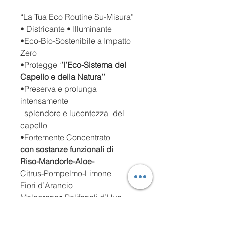
“La Tua Eco Routine Su-Misura”
• Districante • Illuminante
•Eco-Bio-Sostenibile a Impatto
Zero
•Protegge ‘
’l’Eco-Sistema del
Capello e della Natura’’
•Preserva e prolunga
intensamente
splendore e lucentezza del
capello
•Fortemente Concentrato
con sostanze funzionali di
Riso-Mandorle-Aloe-
Citrus-Pompelmo-Limone
Fiori d’Arancio
Melograno• Polifenoli d’Uva
•La Texture ricca
e fondente
Attivatrice di luce esalta la