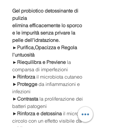
Gel probiotico detossinante di
pulizia
elimina efficacemente lo sporco
e le impurità senza privare la
pelle dell'idratazione.
►Purifica,Opacizza e Regola
l'untuosità
►Riequilibra e Previene
la
comparsa di imperfezioni
►
Rinforza
il microbiota cutaneo
►
Protegge
da infiammazioni e
infezioni
►
Contrasta
la proliferazione dei
batteri patogeni
►
Rinforza e detossina
il micro-
circolo con un effetto visibile da
subito
Nuova Formula Molecolare