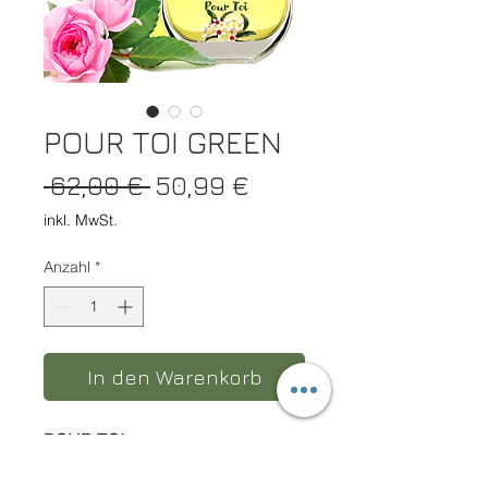
POUR TOI GREEN
Standardpreis
Sale-Preis
 62,00 € 
50,99 €
inkl. MwSt.
Anzahl
*
In den Warenkorb
POUR TOI
EAU DE PARFUM INTENSE