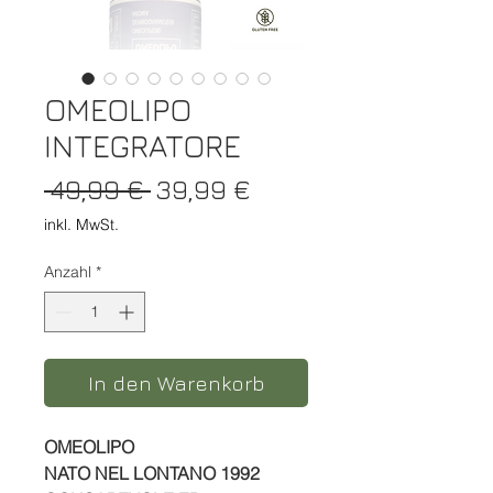
OMEOLIPO
INTEGRATORE
Standardpreis
Sale-Preis
 49,99 € 
39,99 €
inkl. MwSt.
Anzahl
*
In den Warenkorb
OMEOLIPO
NATO NEL LONTANO 1992