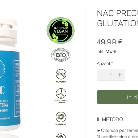
NAC PREC
GLUTATIO
Prei
49,99 €
inkl. MwSt.
Anzahl
*
In 
IL METODO
►
Ottenuto per ferme
N-acetilcisteina è c