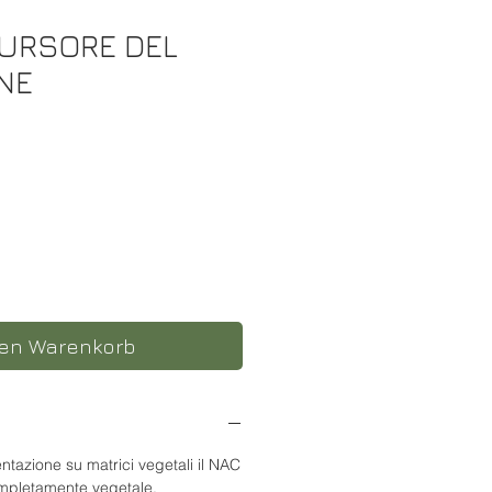
URSORE DEL
NE
s
den Warenkorb
ntazione su matrici vegetali il NAC
ompletamente vegetale.