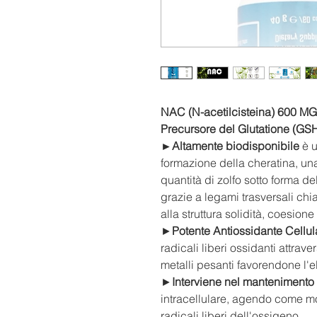
NAC (N-acetilcisteina) 600 MG
Precursore del Glutatione (GSH)
►Altamente biodisponibile
è u
formazione della cheratina, u
quantità di zolfo sotto forma d
grazie a legami trasversali chia
alla struttura solidità, coesione
►
Potente Antiossidante Cellul
radicali liberi ossidanti attrav
metalli pesanti favorendone l'e
►
Interviene nel mantenimento 
intracellulare, agendo come mo
radicali liberi dell'ossigeno.