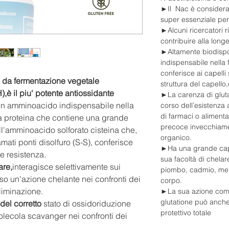
►Il Nac è considerato
super essenziale per 
►Alcuni ricercatori 
contribuire alla longe
►Altamente biodispo
indispensabile nella 
conferisce ai capelli 
 da fermentazione vegetale
struttura del capello
,è il piu' potente antiossidante
►La carenza di gluta
n amminoacido indispensabile nella
corso dell’esistenza 
di farmaci o alimenta
na proteina che contiene una grande
precoce invecchiamen
ell'amminoacido solforato cisteina che,
organico.
mati ponti disolfuro (S-S), conferisce
►Ha una grande capac
 e resistenza.
sua facoltà di chelare
are,
interagisce selettivamente sui
piombo, cadmio, merc
erso un'azione chelante nei confronti dei
corpo.
liminazione.
►La sua azione come
glutatione può anche
del corretto
stato di ossidoriduzione
protettivo totale
lecola scavanger nei confronti dei