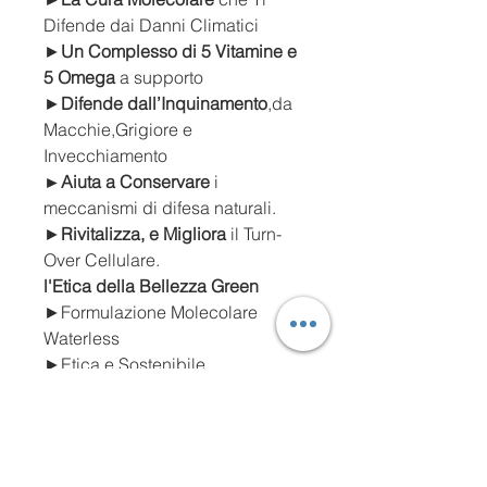
Difende dai Danni Climatici
►
Un Complesso di 5 Vitamine e
5 Omega
a supporto
►
Difende dall’Inquinamento
,da
Macchie,Grigiore e
Invecchiamento
►Aiuta a Conservare
i
meccanismi di difesa naturali.
►
Rivitalizza, e Migliora
il Turn-
Over Cellulare.
l'Etica della Bellezza Green
►Formulazione Molecolare
Waterless
►Etica e Sostenibile
►Nickel Tested
►EcoBioVegan
►Senza OGM
►Garantita Cruelty Free