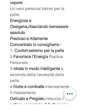
vapore
Un vero personal trainer per la
pelle,
Energizza e
Ossigena,rilasciando benessere
assoluto
Prezioso e Altamente
Concentrato lo consigliamo :
1-
Confort estremo per la pelle
2-
Favorisce l’Energia
Positiva
Personale
3-
Idrata in modo intelligente
a
seconda della necessità della
pelle
4-
Nutre e combatte
intensamente
il rilassamento
Delicato e Pregiato
,intreccia il
nettare essenziale di frutti rossi e
polifenoli d’uva bio
lasciando la