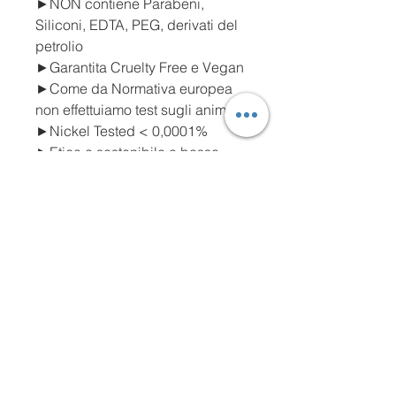
►NON contiene Parabeni,
Siliconi, EDTA, PEG, derivati del
petrolio
►Garantita Cruelty Free e Vegan
►Come da Normativa europea
non effettuiamo test sugli animali
►Nickel Tested < 0,0001%
►Etica e sostenibile a basso
impatto ambientale
►Testata sotto controllo
dermatologico
Siamo orgogliosi di essere 100%
Made in Italy dal 1991
Ideale per tutti i fototipi e per tutti i
tipi di pelle
, comprese quelli
sensibili. Priva di sostanze
irritanti, coloranti e fragranze
artificiali.
Clean & Ocean Friendly: