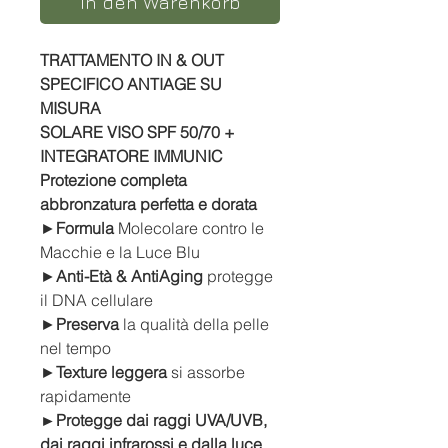
In den Warenkorb
TRATTAMENTO IN & OUT
SPECIFICO ANTIAGE SU
MISURA
SOLARE VISO SPF 50/70 +
INTEGRATORE IMMUNIC
Protezione completa
abbronzatura perfetta e dorata
►
Formula
Molecolare contro le
Macchie e la Luce Blu
►
Anti-Età & AntiAging
protegge
il DNA cellulare
►
Preserva
la qualità della pelle
nel tempo
►
Texture leggera
si assorbe
rapidamente
►Protegge dai raggi UVA/UVB,
dai raggi infrarossi e dalla luce