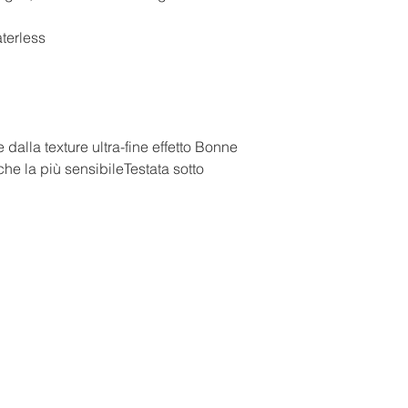
100% DI ORIGINE 
100% NATURAL ORI
terless
IL 50% DEL TOTALE
COLTIVAZIONE BIO
FORMULAZIONE A B
NATURALI, VEGANI,
CERTIFICATE DA A
NON CONTIENE
alla texture ultra-fine effetto Bonne
DERIVATI DEL PETR
che la più sensibileTestata sotto
PARAFFINE), CONS
PARABENI O FORMOL
TRICLOSANI, SILICO
ALLUMINIO, TOCOF
ORGANISMI GENETI
NANOPARTICELLE, M
ANIMALE, FRAGRAN
ARTIFICIALI.
50% OF THE TOTAL
CONTROLLED ORGA
FORMULATION BAS
INGREDIENTS, VEG