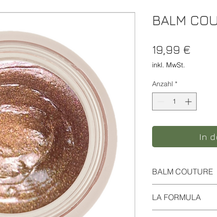
BALM COU
Prei
19,99 €
inkl. MwSt.
Anzahl
*
In 
BALM COUTURE
I rossetti in crema 
LA FORMULA
donano personalità al
La consistenza dei B
BERTHOLLETIA EXC